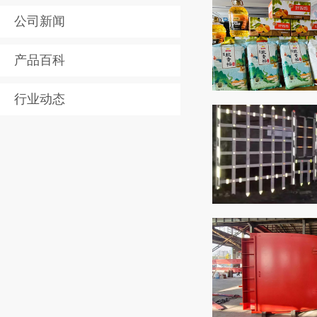
公司新闻
产品百科
行业动态