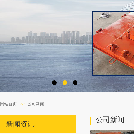
>>
网站首页
公司新闻
公司新闻
新闻资讯