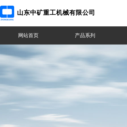
山东中矿重工机械有限公司
网站首页
产品系列