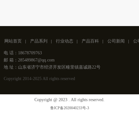
网站首页
产品系列
行业动态
产品百科
公司新闻
公
电 话：18678709763
邮 箱：285489867@qq.com
地 址：山东省济宁市经济开发区疃里镇嘉诚路22号
Copyright 2014-2025 All rights reserved
Copyright @ 2023 . All rights reserved.
鲁ICP备2020040233号-3